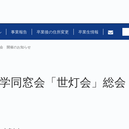
ル
事業報告
卒業後の住所変更
卒業生情報
総会 開催のお知らせ
愛大学同窓会「世灯会」総