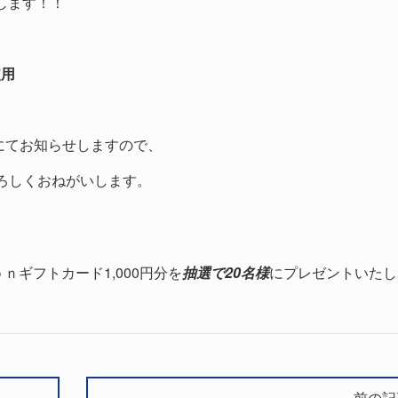
します！！
使用
。
にてお知らせしますので、
設定をよろしくおねがいします。
ｏｎギフトカード
1,000円分を
抽選で
20名様
に
プレゼントいたし
前の記