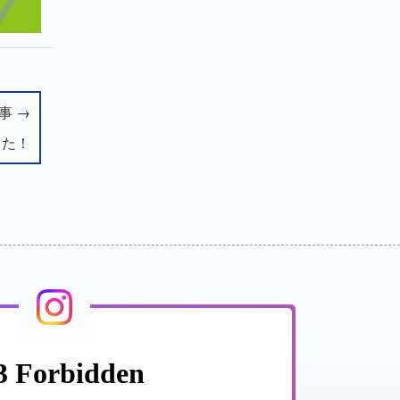
事 →
した！