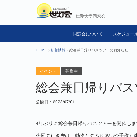
仁愛大学同窓会
同窓会について
スケジュー
HOME
>
新着情報
> 総会兼日帰りバスツアーのお知らせ
イベント
募集中
総会兼日帰りバス
公開日：2023/07/01
4年ぶりに総会兼日帰りバスツアーを開催しま
今回の行き先は、動物とのふれあいや手作り