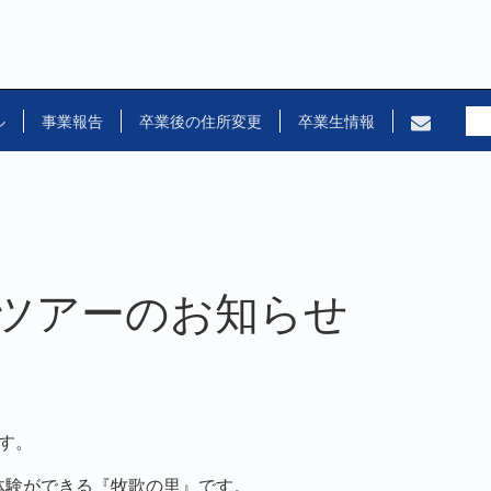
ル
事業報告
卒業後の住所変更
卒業生情報
ツアーのお知らせ
す。
体験ができる『牧歌の里』です。