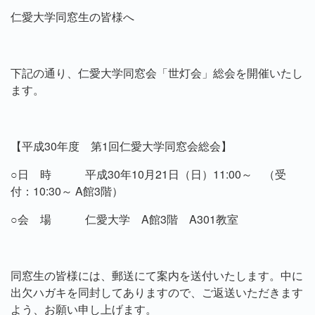
仁愛大学同窓生の皆様へ
下記の通り、仁愛大学同窓会「世灯会」総会を開催いたし
ます。
【平成
30
年度 第
1
回仁愛大学同窓会総会】
○日 時 平成
30
年
10
月
21
日（日）
11:00
～ （受
付：
10:30
～
A
館
3
階）
○会 場 仁愛大学
A
館
3
階
A301
教室
同窓生の皆様には、郵送にて案内を送付いたします。中に
出欠ハガキを同封してありますので、ご返送いただきます
よう、お願い申し上げます。